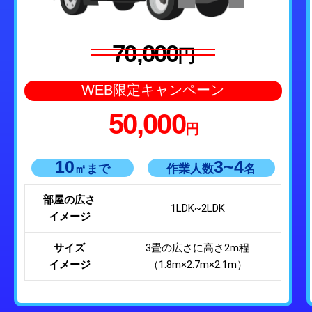
70,000
円
WEB限定キャンペーン
50,000
円
10
3~4
㎡まで
作業人数
名
部屋の広さ
1LDK~2LDK
イメージ
サイズ
3畳の広さに高さ2m程
イメージ
（1.8m×2.7m×2.1m）