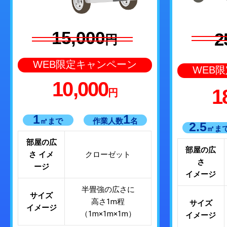
15,000
2
円
WEB限定キャンペーン
WEB
10,000
1
円
1
1
㎡まで
作業人数
名
2.5
㎡ま
部屋の広
部屋の広
さ イメ
クローゼット
さ
ージ
イメージ
半畳強の広さに
サイズ
高さ1m程
サイズ
イメージ
（1m×1m×1m）
イメージ