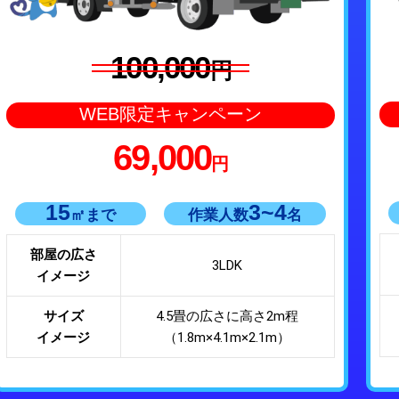
100,000
円
WEB限定キャンペーン
69,000
円
15
3~4
㎡まで
作業人数
名
部屋の広さ
3LDK
イメージ
サイズ
4.5畳の広さに高さ2m程
イメージ
（1.8m×4.1m×2.1m）