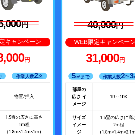
5,000
40,000
円
円
限定キャンペーン
WEB限定キャンペー
8,000
31,000
円
円
2
5
2~3
で
作業人数
名
㎡まで
作業人数
部屋の
物置/押入
広さ イ
1R～1DK
メージ
1.5畳の広さに高さ
サイズ
1.5畳の広さに高
1m程
イメー
2m程
（1.8m×1.4m×1m）
ジ
（1.8m×1.4m×2.1