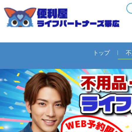
内
容
を
ス
キ
ッ
プ
トップ
不