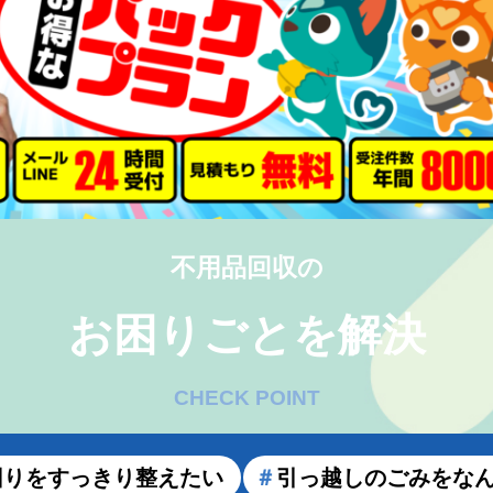
不用品回収の
お困りごとを解決
CHECK POINT
回りをすっきり整えたい
＃
引っ越しのごみをな