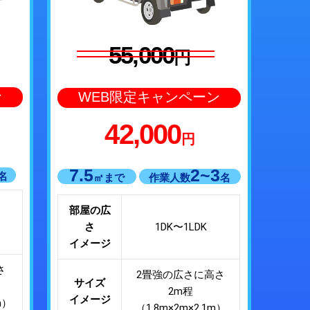
55,000
円
ン
WEB限定キャンペーン
42,000
円
7.5
2~3
名
㎡まで
作業人数
名
部屋の広
さ
1DK〜1LDK
イメージ
さ
2畳強の広さに高さ
サイズ
2m程
イメージ
m）
（1.8m×2m×2.1m）