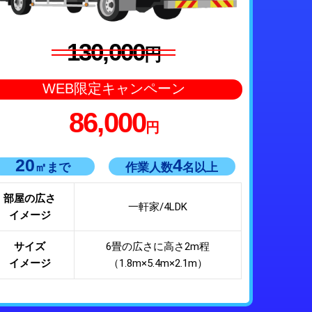
130,000
円
WEB限定キャンペーン
86,000
円
20
4
㎡まで
作業人数
名以上
部屋の広さ
一軒家/4LDK
イメージ
サイズ
6畳の広さに高さ2m程
イメージ
（1.8m×5.4m×2.1m）